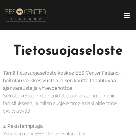
Tietosuojaseloste
Tämä tietosuojaseloste koskee EES Center Finland-
hoitolan verkkosivustoa ja sen kautta tapahtuvaa
ajanvarausta ja yhteydenottoa.
Seloste kertoo, mitä henkilötietoja keräämme, mihin
tarkoitukseen, ja miten suojelemme asiakkaidemme
yksityisyyttä
1. Rekisterinpitäjä
Yrityksen nimi: EES Center Finland Oy