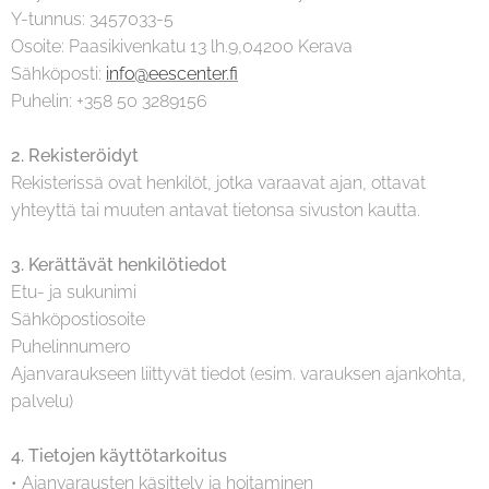
Y-tunnus: 3457033-5
Osoite: Paasikivenkatu 13 lh.9,04200 Kerava
Sähköposti:
info@eescenter.fi
Puhelin: +358 50 3289156
2. Rekisteröidyt
Rekisterissä ovat henkilöt, jotka varaavat ajan, ottavat
yhteyttä tai muuten antavat tietonsa sivuston kautta.
3. Kerättävät henkilötiedot
Etu- ja sukunimi
Sähköpostiosoite
Puhelinnumero
Ajanvaraukseen liittyvät tiedot (esim. varauksen ajankohta,
palvelu)
4. Tietojen käyttötarkoitus
• Ajanvarausten käsittely ja hoitaminen