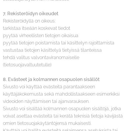
7. Rekisteröidyn oikeudet
Rekisteröidyllä on oikeus:
tarkistaa itseään koskevat tiedot
pyytää virheellisten tietojen oikaisua
pyytää tietojen poistamista tai käsittelyn rajoittamista
vastustaa tietojen käsittelyä tietyissä tilanteissa
tehdä valitus valvontaviranomaiselle
(tietosuojavaltuutetulle)
8.
Evästeet ja kolmannen osapuolen sisällöt
Sivusto voi käyttää evästeitä parantaakseen
käyttäjäkokemusta sekä mahdollistaakseen esimerkiksi
videoiden näyttämisen tai ajanvarauksen.
Sivusto voi sisältää kolmannen osapuolen sisältöjä, jotka
voivat asettaa evästeitä tai kerätä teknisiä tietoja kävijästä
omien tietosuojakäytäntöjensä mukaisesti.
Käyttäjä voi hallita evästeitä selaimensa asetuksista tai