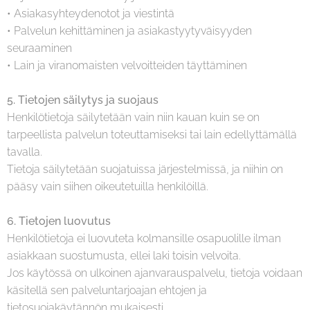
• Asiakasyhteydenotot ja viestintä
• Palvelun kehittäminen ja asiakastyytyväisyyden
seuraaminen
• Lain ja viranomaisten velvoitteiden täyttäminen
5. Tietojen säilytys ja suojaus
Henkilötietoja säilytetään vain niin kauan kuin se on
tarpeellista palvelun toteuttamiseksi tai lain edellyttämällä
tavalla.
Tietoja säilytetään suojatuissa järjestelmissä, ja niihin on
pääsy vain siihen oikeutetuilla henkilöillä.
6. Tietojen luovutus
Henkilötietoja ei luovuteta kolmansille osapuolille ilman
asiakkaan suostumusta, ellei laki toisin velvoita.
Jos käytössä on ulkoinen ajanvarauspalvelu, tietoja voidaan
käsitellä sen palveluntarjoajan ehtojen ja
tietosuojakäytännön mukaisesti