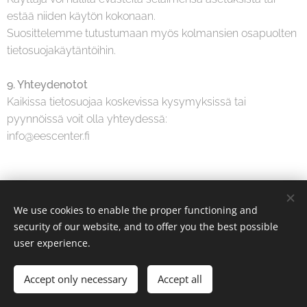
estää niiden käytön kokonaan.
Suosittelemme tutustumaan myös kolmansien osapuolten
tietosuojakäytäntöihin.
9. Yhteydenotot
Kaikissa tietosuojaa koskevissa kysymyksissä tai
pyynnöissä voit olla yhteydessä:
info@eescenter.fi
© 2025 EES Center Finland | Hyvinvoinnin uusi aikakausi on täällä
We use cookies to enable the proper functioning and
Käyttöehdot
security of our website, and to offer you the best possible
user experience.
Tietosuojakäytäntö
Cookies
Languages
Accept only necessary
Accept all
Suomi
English