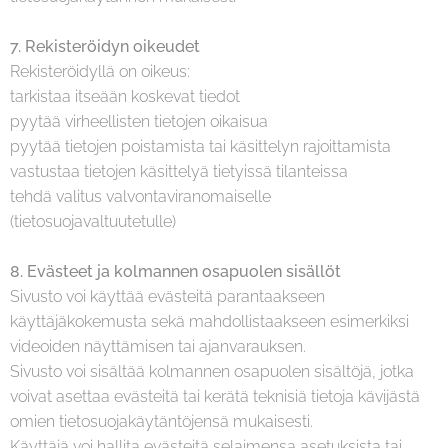
7. Rekisteröidyn oikeudet
Rekisteröidyllä on oikeus:
tarkistaa itseään koskevat tiedot
pyytää virheellisten tietojen oikaisua
pyytää tietojen poistamista tai käsittelyn rajoittamista
vastustaa tietojen käsittelyä tietyissä tilanteissa
tehdä valitus valvontaviranomaiselle
(tietosuojavaltuutetulle)
8.
Evästeet ja kolmannen osapuolen sisällöt
Sivusto voi käyttää evästeitä parantaakseen
käyttäjäkokemusta sekä mahdollistaakseen esimerkiksi
videoiden näyttämisen tai ajanvarauksen.
Sivusto voi sisältää kolmannen osapuolen sisältöjä, jotka
voivat asettaa evästeitä tai kerätä teknisiä tietoja kävijästä
omien tietosuojakäytäntöjensä mukaisesti.
Käyttäjä voi hallita evästeitä selaimensa asetuksista tai