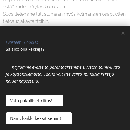
estää niiden käytön kokonaan.
Suosittelemme tutustumaan myös kolmansien osapuolten
tietosuojakäytäntöihin.
9. Yhteydenotot
Evästeet -
Cookies
Kaikissa tietosuojaa koskevissa kysymyksissä tai
Saisiko olla keksejä? 🍪🍪🍪
pyynnöissä voit olla yhteydessä:
info@eescenter.fi
🍪
Käytämme evästeitä parantaaksemme sivuston toimivuutta
ja käyttökokemusta. Täällä voit itse valita, millaisia keksejä
haluat napostella.
😋
© 2025 EES Center Finland | Hyvinvoinnin uusi aikakausi on täällä
Käyttöehdot
Vain pakolliset kiitos! 🍘
Tietosuojakäytäntö
Evästeet
Kielet
Nam, kaikki keksit kehiin! 🍪
Suomi
English