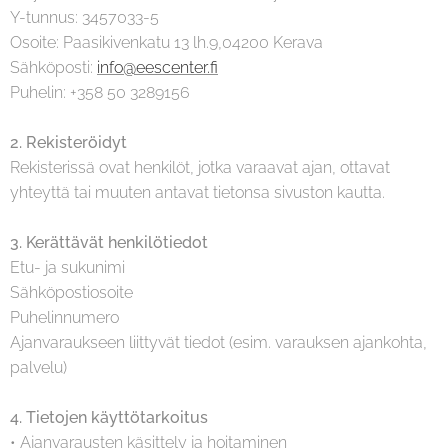
Y-tunnus: 3457033-5
Osoite: Paasikivenkatu 13 lh.9,04200 Kerava
Sähköposti:
info@eescenter.fi
Puhelin: +358 50 3289156
2. Rekisteröidyt
Rekisterissä ovat henkilöt, jotka varaavat ajan, ottavat
yhteyttä tai muuten antavat tietonsa sivuston kautta.
3. Kerättävät henkilötiedot
Etu- ja sukunimi
Sähköpostiosoite
Puhelinnumero
Ajanvaraukseen liittyvät tiedot (esim. varauksen ajankohta,
palvelu)
4. Tietojen käyttötarkoitus
• Ajanvarausten käsittely ja hoitaminen