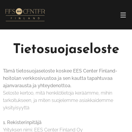
Tietosuojaseloste
Tämä tietosuojaseloste koskee EES Center Finland-
hoitolan verkkosivustoa ja sen kautta tapahtuvaa
ajanvarausta ja yhteydenottoa.
Seloste kertoo, mitä henkilötietoja keräämme, mihin
tarkoitukseen, ja miten suojelemme asiakkaidemme
yksityisyyttä
1. Rekisterinpitäjä
Yrityksen nimi: EES Center Finland Oy