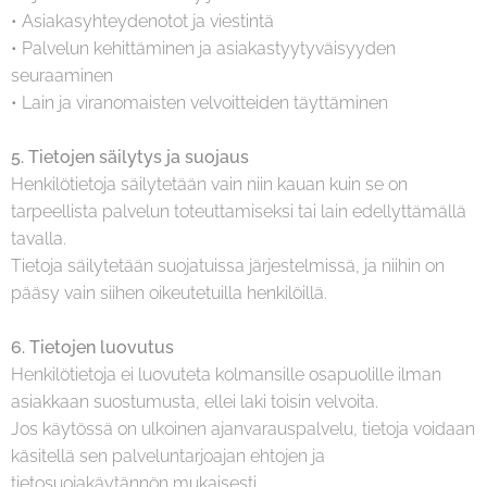
• Asiakasyhteydenotot ja viestintä
• Palvelun kehittäminen ja asiakastyytyväisyyden
seuraaminen
• Lain ja viranomaisten velvoitteiden täyttäminen
5. Tietojen säilytys ja suojaus
Henkilötietoja säilytetään vain niin kauan kuin se on
tarpeellista palvelun toteuttamiseksi tai lain edellyttämällä
tavalla.
Tietoja säilytetään suojatuissa järjestelmissä, ja niihin on
pääsy vain siihen oikeutetuilla henkilöillä.
6. Tietojen luovutus
Henkilötietoja ei luovuteta kolmansille osapuolille ilman
asiakkaan suostumusta, ellei laki toisin velvoita.
Jos käytössä on ulkoinen ajanvarauspalvelu, tietoja voidaan
käsitellä sen palveluntarjoajan ehtojen ja
tietosuojakäytännön mukaisesti