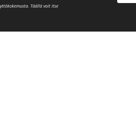
ttökokemusta. Täällä voit itse
A - YKSI SYDÄMEN 
sen yhteisestä näkymästä –