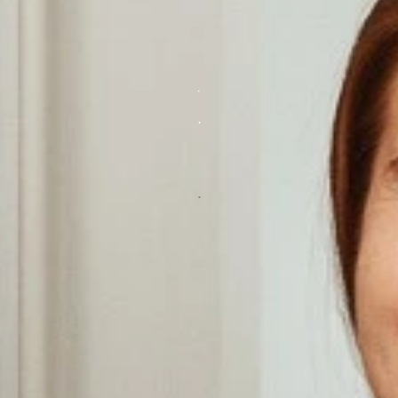
.
.
.