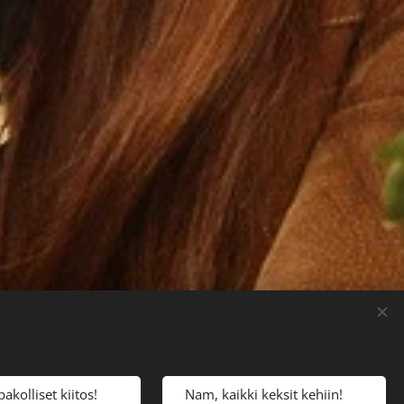
pakolliset kiitos! 🍘
Nam, kaikki keksit kehiin! 🍪