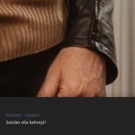
Evästeet -
Cookies
Saisiko olla keksejä? 🍪🍪🍪