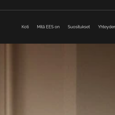
Koti
Mitä EES on
Suositukset
Yhteyde