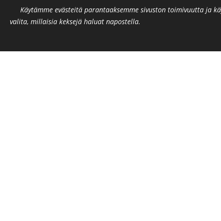
🍪
Käytämme evästeitä parantaaksemme sivuston toimivuutta ja käy
valita, millaisia keksejä haluat napostella.
😋
KAKSI SISKOST
EES Center Finland on syntynyt kahden siskok